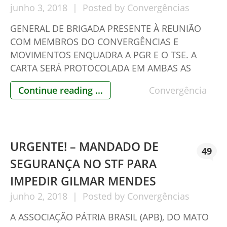
junho
3,
2018
Posted by
Convergências
GENERAL DE BRIGADA PRESENTE À REUNIÃO
COM MEMBROS DO CONVERGÊNCIAS E
MOVIMENTOS ENQUADRA A PGR E O TSE. A
CARTA SERÁ PROTOCOLADA EM AMBAS AS
ENTIDADES INSTITUCIONAIS. O General de
Continue reading ...
Convergência
Brigada (Reserva do EB) Paulo Chagas, um dos
presentes à reunião entre movimentos civis e
militares da reserva com interlocução com
militares da ativa, ocorrida […]
URGENTE! – MANDADO DE
49
SEGURANÇA NO STF PARA
IMPEDIR GILMAR MENDES
junho
2,
2018
Posted by
Convergências
A ASSOCIAÇÃO PÁTRIA BRASIL (APB), DO MATO