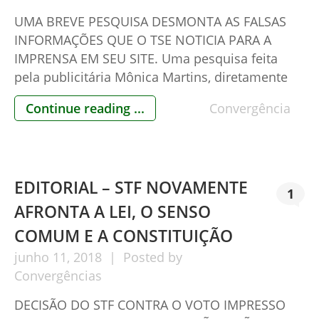
UMA BREVE PESQUISA DESMONTA AS FALSAS
INFORMAÇÕES QUE O TSE NOTICIA PARA A
IMPRENSA EM SEU SITE. Uma pesquisa feita
pela publicitária Mônica Martins, diretamente
no site do IDEA – International Institute For
Continue reading ...
Convergência
Democracy and Assistance, revelou-se que
todos os 32 países que utilizam algum aparato
eletrônico nos sistema de votação, possuem o
voto impresso […]
EDITORIAL – STF NOVAMENTE
1
AFRONTA A LEI, O SENSO
COMUM E A CONSTITUIÇÃO
junho
11,
2018
Posted by
Convergências
DECISÃO DO STF CONTRA O VOTO IMPRESSO