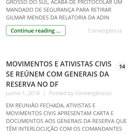
GROSSO DO SUL, ACABA DE PROTOCOLAR UM
MANDADO DE SEGURANÇA PARA RETIRAR
GILMAR MENDES DA RELATORIA DA ADIN
PROPOSTA PELA PGR, PARA ANULAR LEI DO
Continue reading ...
Convergência
VOTO IMPRESSO. JULGAMENTO ESTÁ MARCADO
PARA O DIA 06/06 PRÓXIMO. As advogadas
Miriam Gimenez e Débora Gimenez
subscreveram o instrumento (nº
MOVIMENTOS E ATIVISTAS CIVIS
00722658120181000000), demonstrando […]
14
SE REÚNEM COM GENERAIS DA
RESERVA NO DF
junho
1,
2018
Posted by
Convergências
EM REUNIÃO FECHADA, ATIVISTAS E
MOVIMENTOS CIVIS APRESENTAM CARTA E
DOCUMENTOS AOS GENERAIS DA RESERVA QUE
TÊM INTERLOCUÇÃO COM OS COMANDANTES