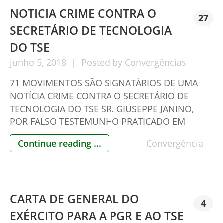
cartas dirigidas à AGU e ao STF, cada uma […]
NOTICIA CRIME CONTRA O
27
SECRETÁRIO DE TECNOLOGIA
DO TSE
junho
5,
2018
Posted by
Convergências
71 MOVIMENTOS SÃO SIGNATÁRIOS DE UMA
NOTÍCIA CRIME CONTRA O SECRETÁRIO DE
TECNOLOGIA DO TSE SR. GIUSEPPE JANINO,
POR FALSO TESTEMUNHO PRATICADO EM
DIVERSAS OCASIÕES. A PEÇA FOI PROTOCOLADA
Continue reading ...
Convergência
HOJE NA DIRETORIA DA POLÍCIA FEDERAL.
Giuseppe Janino foi o responsável pela
implantação das urnas eletrônicas desde 1996.
Ele tem sido questionado em audiências
CARTA DE GENERAL DO
públicas e […]
4
EXÉRCITO PARA A PGR E AO TSE