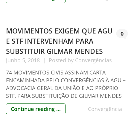
WASHINGTON DC DENUNCIANDO A FALTA DE
TRANSPARÊNCIA NO PROCESSO ELEITORAL
BRASILEIRO A carta, após as apresentações de
praxe, destaca o escopo: Denunciamos, neste
MOVIMENTOS EXIGEM QUE AGU
momento, a ausência total de […]
0
E STF INTERVENHAM PARA
SUBSTITUIR GILMAR MENDES
junho
5,
2018
Posted by
Convergências
74 MOVIMENTOS CIVIS ASSINAM CARTA
ENCAMINHADA PELO CONVERGÊNCIAS À AGU –
ADVOCACIA GERAL DA UNIÃO E AO PRÓPRIO
STF, PARA SUBSTITUIÇÃO DE GILMAR MENDES
NA RELATORIA, POR SUSPEIÇÃO, NO
Continue reading ...
Convergência
JULGAMENTO DA LEI DO VOTO IMPRESSO NO
STF A coalização de movimentos civis
denominada Convergências protocolou duas