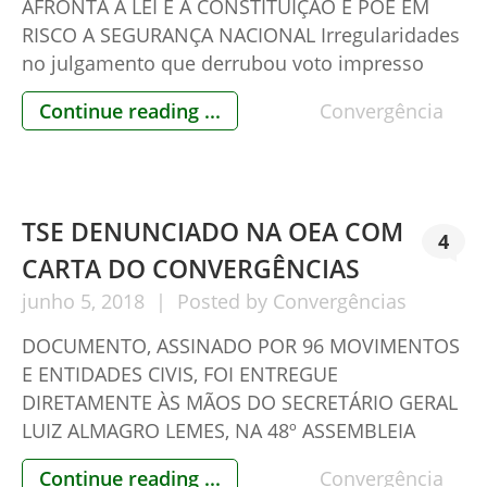
AFRONTA A LEI E A CONSTITUIÇÃO E PÕE EM
RISCO A SEGURANÇA NACIONAL Irregularidades
no julgamento que derrubou voto impresso
pode tornar nula a decisão da Suprema Corte
Continue reading ...
Convergência
De acordo com a lei vigente, relator consumou
crime de responsabilidade ao julgar ação na
qual está impedido de atuar, […]
TSE DENUNCIADO NA OEA COM
4
CARTA DO CONVERGÊNCIAS
junho
5,
2018
Posted by
Convergências
DOCUMENTO, ASSINADO POR 96 MOVIMENTOS
E ENTIDADES CIVIS, FOI ENTREGUE
DIRETAMENTE ÀS MÃOS DO SECRETÁRIO GERAL
LUIZ ALMAGRO LEMES, NA 48º ASSEMBLEIA
GERAL REALIZADA NESTA DATA EM
Continue reading ...
Convergência