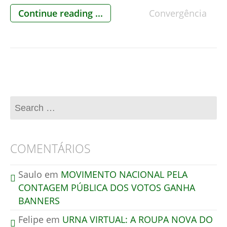
DA ATIVA, PARA QUE AS ELEIÇÕES DE 2018
Continue reading ...
Convergência
TENHAM CONTAGEM PÚBLICA DOS VOTOS.
BRASILIA, 30/05/18 Realizou-se em encontro
fechado, apresentação de documentos, fatos e
provas sobre tudo que ocorre atualmente no
processo eleitoral brasileiro, […]
COMENTÁRIOS
Saulo
em
MOVIMENTO NACIONAL PELA
CONTAGEM PÚBLICA DOS VOTOS GANHA
BANNERS
Felipe
em
URNA VIRTUAL: A ROUPA NOVA DO