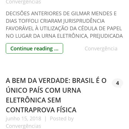
Convergências
DECISÕES ANTERIORES DE GILMAR MENDES E
DIAS TOFFOLI CRIARAM JURISPRUDÊNCIA
FAVORÁVEL À UTILIZAÇÃO DA CÉDULA DE PAPEL
NO LUGAR DA URNA ELETRÔNICA, PREJUDICADA
PELA AUSÊNCIA DA IMPRESSORA IMPOSTA PELO
Continue reading ...
Convergência
TRIBUNAL. Observador Independente – 16 06
18 Suspensão do voto impresso pelo STF
Decisões anteriores de Gilmar Mendes e Dias
Toffoli criaram jurisprudência favorável à […]
A BEM DA VERDADE: BRASIL É O
4
ÚNICO PAÍS COM URNA
ELETRÔNICA SEM
CONTRAPROVA FÍSICA
junho
15,
2018
Posted by
Convergências