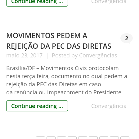
Continue reading ...
Convergência
Pichia (VotoSeguro.com) e juristas como
Janaína Paschoal, Maria Aparecida Cortiz e Bia
Kicis, a Declaração passa agora […]
MOVIMENTOS PEDEM A
2
REJEIÇÃO DA PEC DAS DIRETAS
maio
23,
2017
Posted by
Convergências
Brasília/DF – Movimentos Civis protocolam
nesta terça feira, documento no qual pedem a
rejeição da PEC das Diretas em caso
da renúncia ou impeachment do Presidente
Michel Temer. Na Carta, com um tom bastante
Continue reading ...
Convergência
assertivo e duro, os líderes conclamam “aos Srs.
Deputados Federais, para que não cedam em
hipótese alguma a tais devaneios, à tal […]