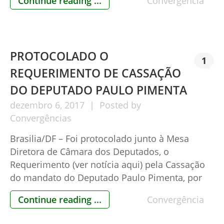
Continue reading ...
Convergência
59-A fazia parte da Lei 9.504/97 que, um ano
após o início da utilização das urnas eletrônicas
no País, incorporou a impressão […]
PROTOCOLADO O
1
REQUERIMENTO DE CASSAÇÃO
DO DEPUTADO PAULO PIMENTA
dezembro
6,
2017
Posted by
Convergências
Brasilia/DF – Foi protocolado junto à Mesa
Diretora de Câmara dos Deputados, o
Requerimento (ver notícia aqui) pela Cassação
do mandato do Deputado Paulo Pimenta, por
ferir diversos direitos civis e extrapolar suas
Continue reading ...
Convergência
prerrogativas parlamentares. A documentação
ainda será complementada para que o