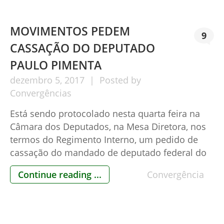
Requerimento seja acatado pela Mesa e isso
está sendo providenciado pelos membros […]
MOVIMENTOS PEDEM
9
CASSAÇÃO DO DEPUTADO
PAULO PIMENTA
dezembro
5,
2017
Posted by
Convergências
Está sendo protocolado nesta quarta feira na
Câmara dos Deputados, na Mesa Diretora, nos
termos do Regimento Interno, um pedido de
cassação do mandado de deputado federal do
Sr. Paulo Pimenta, por excessos de suas suas
Continue reading ...
Convergência
prerrogativas parlamentares, ao dar voz de
prisão à ativista civil Carla Zambelli no último
dia 30/11, nos corredores do […]