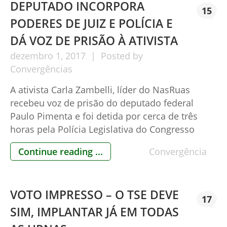
DEPUTADO INCORPORA
15
PODERES DE JUIZ E POLÍCIA E
DÁ VOZ DE PRISÃO À ATIVISTA
dezembro
1,
2017
Posted by
Convergências
A ativista Carla Zambelli, líder do NasRuas
recebeu voz de prisão do deputado federal
Paulo Pimenta e foi detida por cerca de três
horas pela Polícia Legislativa do Congresso
Nacional, em bate-boca ocorrido nos
Continue reading ...
Convergência
corredores do Legislativo. O Convergências, por
meio de seu Coordenador Thomas Korontai e o
consultor jurídico Raphael Panichi, vão
VOTO IMPRESSO – O TSE DEVE
ingressar nesta […]
17
SIM, IMPLANTAR JÁ EM TODAS