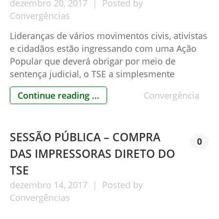
dezembro
20,
2017
Posted by
Convergências
Lideranças de vários movimentos civis, ativistas
e cidadãos estão ingressando com uma Ação
Popular que deverá obrigar por meio de
sentença judicial, o TSE a simplesmente
cumprir a Lei, sem problemas orçamentários e
Continue reading ...
Convergência
logísticos. Nas seções eleitorais nas quais não
existir urna eletrônica com a impressora
acoplada para a impressão do voto, para fins de
SESSÃO PÚBLICA – COMPRA
[…]
0
DAS IMPRESSORAS DIRETO DO
TSE
dezembro
14,
2017
Posted by
Convergências