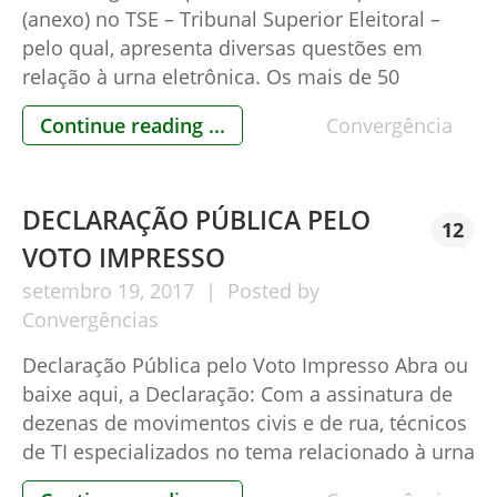
(anexo) no TSE – Tribunal Superior Eleitoral –
pelo qual, apresenta diversas questões em
relação à urna eletrônica. Os mais de 50
movimentos e técnicos – dentre os quais, o
Continue reading ...
Convergência
Engº Amilcar Brunazzo e a Dra. Maria Aparecida
Cortiz – formularam perguntas bastante simples
e diretas, considerando as últimas declarações
DECLARAÇÃO PÚBLICA PELO
[…]
12
VOTO IMPRESSO
setembro
19,
2017
Posted by
Convergências
Declaração Pública pelo Voto Impresso Abra ou
baixe aqui, a Declaração: Com a assinatura de
dezenas de movimentos civis e de rua, técnicos
de TI especializados no tema relacionado à urna
eletrônica, como Amilcar Brunazzo e Walter Del