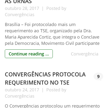
AS URNAS
outubro
28,
2017
Posted by
Convergências
Brasília – Foi protocolado mais um
requerimento ao TSE, organizado pela Dra.
Maria Aparecida Cortiz, que integra o Conclave
pela Democracia, Movimento Civil participante
do Convergências. O requerimento (veja aqui)
Continue reading ...
Convergência
inova co art. 12 da Lei 13.165/15 que diz,
textualmente, que o voto impresso deverá ser
implantado até a primeira eleição subsequente
CONVERGÊNCIAS PROTOCOLA
à aprovação da […]
9
REQUERIMENTO NO TSE
outubro
24,
2017
Posted by
Convergências
O Convergências protocolou um requerimento