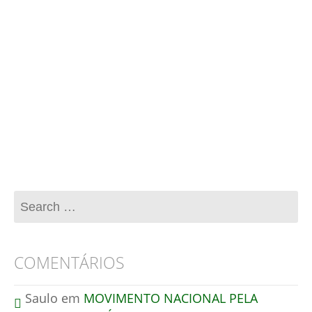
Esse site utiliza o Akismet para reduzir spam.
Aprenda como seus dados de comentários são
processados
.
COMENTÁRIOS
Saulo
em
MOVIMENTO NACIONAL PELA