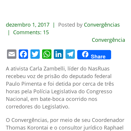
dezembro
1,
2017
Posted by
Convergências
Comments:
15
Convergência
Email
Facebook
Twitter
WhatsApp
LinkedIn
Telegram
Share
A ativista Carla Zambelli, líder do NasRuas
recebeu voz de prisão do deputado federal
Paulo Pimenta e foi detida por cerca de três
horas pela Polícia Legislativa do Congresso
Nacional, em bate-boca ocorrido nos
corredores do Legislativo.
O Convergências, por meio de seu Coordenador
Thomas Korontai e o consultor jurídico Raphael