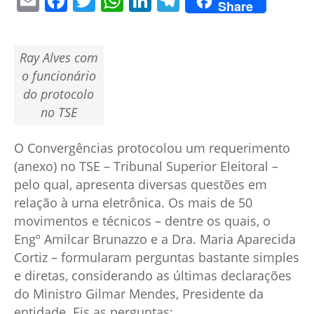
Email
Facebook
Twitter
WhatsApp
LinkedIn
Telegram
Share
Ray Alves com
o funcionário
do protocolo
no TSE
O Convergências protocolou um requerimento
(anexo) no TSE – Tribunal Superior Eleitoral –
pelo qual, apresenta diversas questões em
relação à urna eletrônica. Os mais de 50
movimentos e técnicos – dentre os quais, o
Engº Amilcar Brunazzo e a Dra. Maria Aparecida
Cortiz – formularam perguntas bastante simples
e diretas, considerando as últimas declarações
do Ministro Gilmar Mendes, Presidente da
entidade. Eis as perguntas: