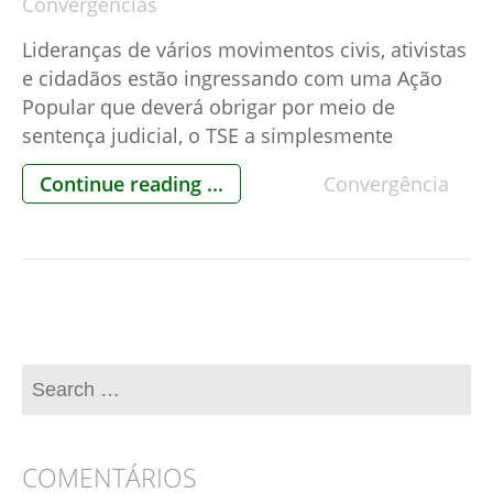
Convergências
Lideranças de vários movimentos civis, ativistas
e cidadãos estão ingressando com uma Ação
Popular que deverá obrigar por meio de
sentença judicial, o TSE a simplesmente
cumprir a Lei, sem problemas orçamentários e
Continue reading ...
Convergência
logísticos. Nas seções eleitorais nas quais não
existir urna eletrônica com a impressora
acoplada para a impressão do voto, para fins de
[…]
COMENTÁRIOS