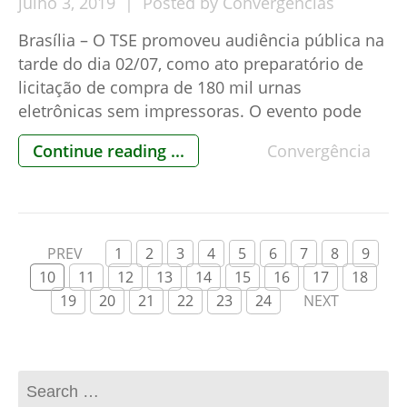
julho
3,
2019
Posted by
Convergências
Brasília – O TSE promoveu audiência pública na
tarde do dia 02/07, como ato preparatório de
licitação de compra de 180 mil urnas
eletrônicas sem impressoras. O evento pode
ser conhecido aqui. O custo inicial será em
Continue reading ...
Convergência
torno de de R$ 700 milhões e todos sabem
como funcionam os aditivos contratuais, algo
comum nas licitações […]
PREV
1
2
3
4
5
6
7
8
9
10
11
12
13
14
15
16
17
18
19
20
21
22
23
24
NEXT