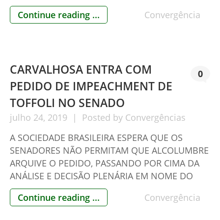
ambiente”. A Amazônia é riquíssima, teria um
Continue reading ...
Convergência
valor estimado em mais de US$ 23 trilhões em
biodiversidade e minérios. AS FFAA sabem que
somente a ocupação […]
CARVALHOSA ENTRA COM
0
PEDIDO DE IMPEACHMENT DE
TOFFOLI NO SENADO
julho
24,
2019
Posted by
Convergências
A SOCIEDADE BRASILEIRA ESPERA QUE OS
SENADORES NÃO PERMITAM QUE ALCOLUMBRE
ARQUIVE O PEDIDO, PASSANDO POR CIMA DA
ANÁLISE E DECISÃO PLENÁRIA EM NOME DO
POVO BRASILEIRO Brasília – O jurista Modesto
Continue reading ...
Convergência
Carvalhosa ingressou na tarde de hoje no
Senado Federal, com um pedido de