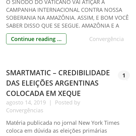
O SÍNODO DO VATICANO VAI ATIÇAR A
CAMPANHA INTERNACIONAL CONTRA NOSSA
SOBERANIA NA AMAZÔNIA. ASSIM, E BOM VOCÊ
SABER DISSO QUE SE SEGUE. AMAZÔNIA E A
“MARCHA DA INSENSATEZ” II (2011) General da
Continue reading ...
Convergência
Reserva Luiz Eduardo Rocha Paiva Este texto é
continuação do artigo “Amazônia e a ‘Marcha da
Insensatez’ I”, sobre a política amazônica […]
SMARTMATIC – CREDIBILIDADE
1
DAS ELEIÇÕES ARGENTINAS
COLOCADA EM XEQUE
agosto
14,
2019
Posted by
Convergências
Matéria publicada no jornal New York Times
coloca em dúvida as eleições primárias