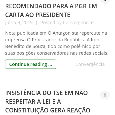
RECOMENDADO PARA A PGR EM
CARTA AO PRESIDENTE
julho
9,
2019
Posted by
Convergências
Nota publicada em O Antagonista repercute na
imprensa O Procurador da República Aílton
Benedito de Souza, tido como polêmico por
suas posições conservadoras nas redes sociais,
foi indicado por 112 movimentos, entidades
Continue reading ...
Convergência
associativas e ativistas civis para que seja o
próximo Chefe da PGR – Procuradoria Geral da
República, substituindo a atual Chefe Dra.
Raquel […]
INSISTÊNCIA DO TSE EM NÃO
1
RESPEITAR A LEI E A
CONSTITUIÇÃO GERA REAÇÃO