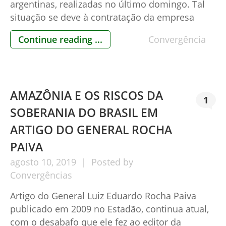
argentinas, realizadas no último domingo. Tal
situação se deve à contratação da empresa
Smartmatic para que efetue a totalização dos
Continue reading ...
Convergência
votos e, se necessário, a recontagem. Tal
empresa tem credibilidade duvidosa em face de
inúmeros processos criminais nos EUA,
Filipinas e também […]
AMAZÔNIA E OS RISCOS DA
1
SOBERANIA DO BRASIL EM
ARTIGO DO GENERAL ROCHA
PAIVA
agosto
10,
2019
Posted by
Convergências
Artigo do General Luiz Eduardo Rocha Paiva
publicado em 2009 no Estadão, continua atual,
com o desabafo que ele fez ao editor da