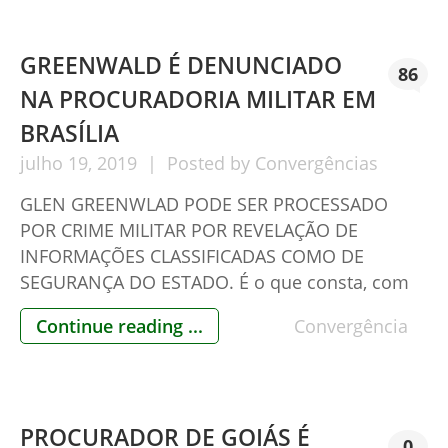
impeachment do Presidente do Supremo
Tribunal Federal Antonio dias Toffoli, […]
GREENWALD É DENUNCIADO
86
NA PROCURADORIA MILITAR EM
BRASÍLIA
julho
19,
2019
Posted by
Convergências
GLEN GREENWLAD PODE SER PROCESSADO
POR CRIME MILITAR POR REVELAÇÃO DE
INFORMAÇÕES CLASSIFICADAS COMO DE
SEGURANÇA DO ESTADO. É o que consta, com
muitas provas, na denúncia crime proposta
Continue reading ...
Convergência
pelo advogado Mário Barbosa Villas Boas,
brasileiro, hoje residente no Canadá, junto ao
Ministério Público Militar do Distrito Federal,
demonstrando que as conversas mantidas
PROCURADOR DE GOIÁS É
entre um Procurador […]
0