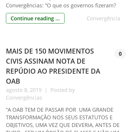
Convergências: “O que os governos fizeram?
Nada!!!” As ameaças vão se tornando mais
Continue reading ...
Convergência
evidentes, como demonstram postagens
anteriores. Lei o artigo: VISÃO DESFOCADA Por
General da Reserva Luiz Eduardo Rocha Paiva
[…]
MAIS DE 150 MOVIMENTOS
0
CIVIS ASSINAM NOTA DE
REPÚDIO AO PRESIDENTE DA
OAB
agosto
8,
2019
Posted by
Convergências
“A OAB TEM DE PASSAR POR UMA GRANDE
TRANSFORMAÇÃO NOS SEUS ESTATUTOS E
OBJETIVOS, UMA VEZ QUE DEVERIA, ANTES DE