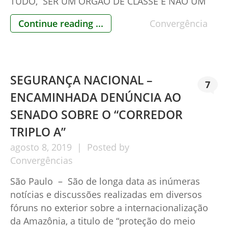
TUDO, SER UM ÓRGÃO DE CLASSE E NÃO UM
ÓRGÃO POLITICO.” Brasília – Mais de 150
Continue reading ...
Convergência
movimentos civis, vários com milhões de
seguidores pelas redes sociais, assinaram Nota
de Repúdio ao presidente da OAB Sr. […]
SEGURANÇA NACIONAL –
7
ENCAMINHADA DENÚNCIA AO
SENADO SOBRE O “CORREDOR
TRIPLO A”
agosto
8,
2019
Posted by
Convergências
São Paulo – São de longa data as inúmeras
notícias e discussões realizadas em diversos
fóruns no exterior sobre a internacionalização
da Amazônia, a titulo de “proteção do meio