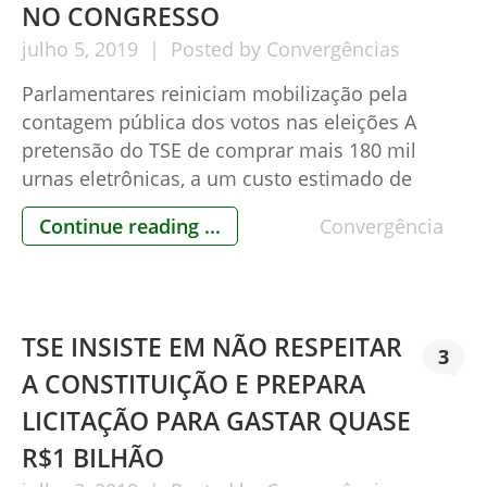
NO CONGRESSO
julho
5,
2019
Posted by
Convergências
Parlamentares reiniciam mobilização pela
contagem pública dos votos nas eleições A
pretensão do TSE de comprar mais 180 mil
urnas eletrônicas, a um custo estimado de
quase um bilhão de reais, provocou uma reação
Continue reading ...
Convergência
imediata no Congresso Nacional: nesta quinta
feira, 04 de julho, o Deputado Federal Daniel
Silveira do PSL-RJ aceitou assumir a presidência
[…]
TSE INSISTE EM NÃO RESPEITAR
3
A CONSTITUIÇÃO E PREPARA
LICITAÇÃO PARA GASTAR QUASE
R$1 BILHÃO