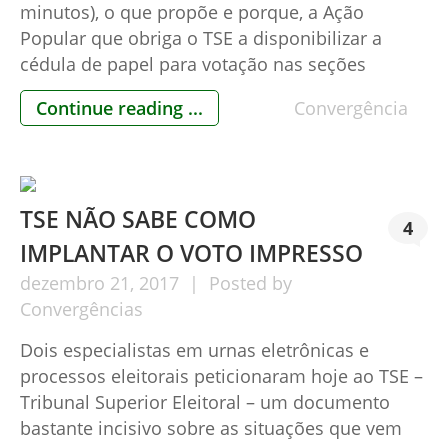
minutos), o que propõe e porque, a Ação
Popular que obriga o TSE a disponibilizar a
cédula de papel para votação nas seções
eleitorais que não dispuserem de urnas
Continue reading ...
Convergência
eletrônicas com impressora acoplada. O vídeo
foi gravado por Thomas Korontai, coordenador
do Convergências, quem desenvolveu a tese,
com base na […]
TSE NÃO SABE COMO
4
IMPLANTAR O VOTO IMPRESSO
dezembro
21,
2017
Posted by
Convergências
Dois especialistas em urnas eletrônicas e
processos eleitorais peticionaram hoje ao TSE –
Tribunal Superior Eleitoral – um documento
bastante incisivo sobre as situações que vem