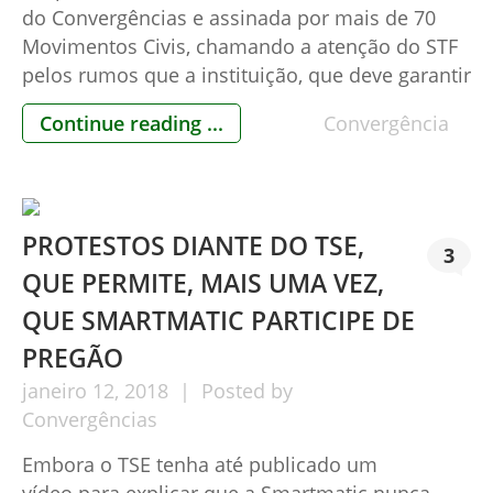
do Convergências e assinada por mais de 70
Movimentos Civis, chamando a atenção do STF
pelos rumos que a instituição, que deve garantir
a Constituição e, portanto, a estabilidade
Continue reading ...
Convergência
jurídica e institucional do País, está tomando de
uns anos para cá, e muito especialmente em
face das decisões […]
PROTESTOS DIANTE DO TSE,
3
QUE PERMITE, MAIS UMA VEZ,
QUE SMARTMATIC PARTICIPE DE
PREGÃO
janeiro
12,
2018
Posted by
Convergências
Embora o TSE tenha até publicado um
vídeo para explicar que a Smartmatic nunca