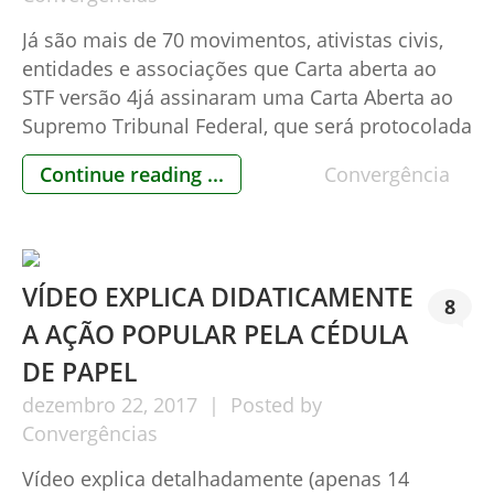
Já são mais de 70 movimentos, ativistas civis,
entidades e associações que Carta aberta ao
STF versão 4já assinaram uma Carta Aberta ao
Supremo Tribunal Federal, que será protocolada
na abertura administrativa da Corte, que
Continue reading ...
Convergência
ocorrerá em 08/01/18, chamando a atenção dos
ministros e em especial ao Ministro Gilmar
Mendes, pelas suas polêmicas decisões. A […]
VÍDEO EXPLICA DIDATICAMENTE
8
A AÇÃO POPULAR PELA CÉDULA
DE PAPEL
dezembro
22,
2017
Posted by
Convergências
Vídeo explica detalhadamente (apenas 14