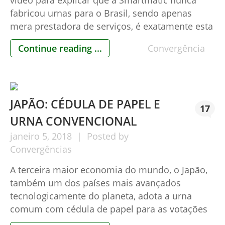
fabricou urnas para o Brasil, sendo apenas
mera prestadora de serviços, é exatamente esta
empresa (se é que se pode chamar assim) que
Continue reading ...
Convergência
está participando livremente do pregão que
teve início na sexta feira, dia 12/01, na sede do
TSE. Interessante observar […]
JAPÃO: CÉDULA DE PAPEL E
17
URNA CONVENCIONAL
janeiro
5,
2018
Posted by
Convergências
A terceira maior economia do mundo, o Japão,
também um dos países mais avançados
tecnologicamente do planeta, adota a urna
comum com cédula de papel para as votações
que fazem o processo democrático por lá.