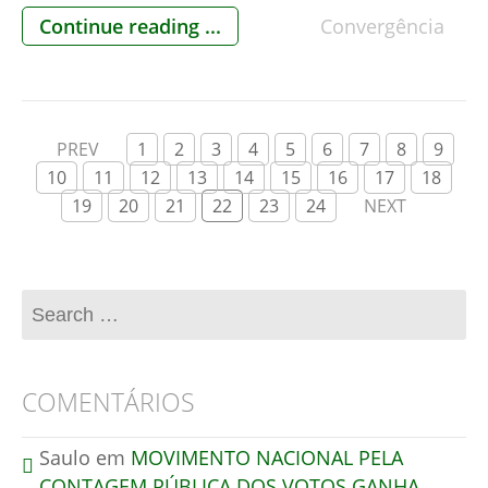
ocorrendo no órgão, por conta do aumento das
Continue reading ...
Convergência
pressões por eleições honestas no Brasil. São
eles a Dra. Maria Aparecida Cortiz, advogada e
membro do Conclave pela Democracia
(Movimento […]
PREV
1
2
3
4
5
6
7
8
9
10
11
12
13
14
15
16
17
18
19
20
21
22
23
24
NEXT
COMENTÁRIOS
Saulo
em
MOVIMENTO NACIONAL PELA
CONTAGEM PÚBLICA DOS VOTOS GANHA