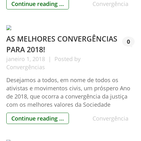
Continue reading ...
Convergência
Notícia com foto no jornal O Globo comprova
isso, embora não mencione o fato de forma
objetiva, relatando eleições legislativas […]
AS MELHORES CONVERGÊNCIAS
0
PARA 2018!
janeiro
1,
2018
Posted by
Convergências
Desejamos a todos, em nome de todos os
ativistas e movimentos civis, um próspero Ano
de 2018, que ocorra a convergência da justiça
com os melhores valores da Sociedade
Brasileira. Feliz Ano Novo! Movimentos Civis
Continue reading ...
Convergência
pelo Brasil