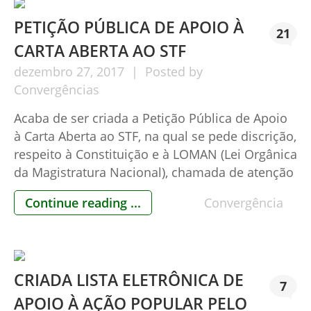
PETIÇÃO PÚBLICA DE APOIO À
21
CARTA ABERTA AO STF
dezembro
27,
2017
Posted by
Convergências
Acaba de ser criada a Petição Pública de Apoio
à Carta Aberta ao STF, na qual se pede discrição,
respeito à Constituição e à LOMAN (Lei Orgânica
da Magistratura Nacional), chamada de atenção
ao Ministro Gilmar Mendes, e à própria
Continue reading ...
Convergência
presidente Carmen Lúcia, que teria antecipado
decisão de habeas corpus ao ex-presidente
Lula, em caso […]
CRIADA LISTA ELETRÔNICA DE
7
APOIO À AÇÃO POPULAR PELO