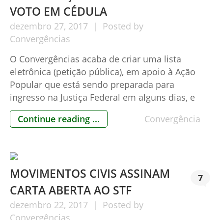
VOTO EM CÉDULA
dezembro
27,
2017
Posted by
Convergências
O Convergências acaba de criar uma lista
eletrônica (petição pública), em apoio à Ação
Popular que está sendo preparada para
ingresso na Justiça Federal em alguns dias, e
que pede à Justiça para que obrigue o TSE a
Continue reading ...
Convergência
simplesmente cumprir a Lei, disponibilizando
cédulas de papel para votação nas seções
eleitorais que não tiverem o […]
MOVIMENTOS CIVIS ASSINAM
7
CARTA ABERTA AO STF
dezembro
22,
2017
Posted by
Convergências