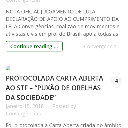
NOTA OFICIAL JULGAMENTO DE LULA –
DECLARAÇÃO DE APOIO AO CUMPRIMENTO DA
LEI A Convergências, coalizão de movimentos e
ativistas civis em prol do Brasil, apoia todas as
operações levadas adiante pelo Ministério
Continue reading ...
Convergência
Público Federal e Polícia Federal,
consubstanciadas pelas sentenças judiciais
prolatadas por juízes federais. Apoia também, a
adoção do duplo grau de jurisdição, […]
PROTOCOLADA CARTA ABERTA
4
AO STF – “PUXÃO DE ORELHAS
DA SOCIEDADE”
janeiro
15,
2018
Posted by
Convergências
Foi protocolada a Carta Aberta criada no âmbito