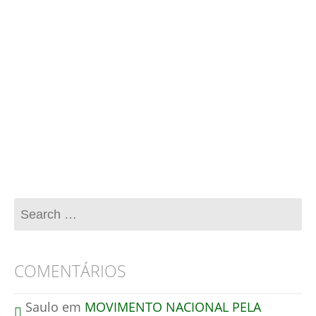
Esse site utiliza o Akismet para reduzir spam.
Aprenda como seus dados de comentários são
processados
.
COMENTÁRIOS
Saulo
em
MOVIMENTO NACIONAL PELA