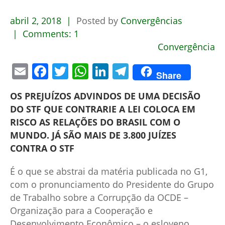
abril
2,
2018
Posted by
Convergências
Comments:
1
Convergência
Email
Facebook
Twitter
WhatsApp
LinkedIn
Telegram
Share
OS PREJUÍZOS ADVINDOS DE UMA DECISÃO
DO STF QUE CONTRARIE A LEI COLOCA EM
RISCO AS RELAÇÕES DO BRASIL COM O
MUNDO. JÁ SÃO MAIS DE 3.800 JUÍZES
CONTRA O STF
É o que se abstrai da matéria publicada no G1,
com o pronunciamento do Presidente do Grupo
de Trabalho sobre a Corrupção da OCDE –
Organização para a Cooperação e
Desenvolvimento Econômico – o esloveno