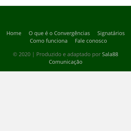
Home
O que é o Convergências
Signatários
Como funciona
Fale conosco
© 2020 | Produzido e adaptado por
Sala88
Comunicação