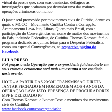
virtual da pessoa que, com suas denúncias, deflagrou as
investigações que acabaram por desnudar uma das maiores
operações criminosas do mundo.
O jantar será promovido por movimentos civis de Curitiba, dentre os
quais, o MCCC – Movimento Curitiba Contra a Corrupção,
Acampamento Lava-Jato, Libras, Quero mais Brasil, com a
participação do Convergências em nome de muitos dos movimentos
do País, incluindo Federalista, de Curitiba. Thomas Korontai fará o
programa dedicado ás quintas feiras para o Despertar Federalista,
como um especial Convergências, na
respectiva página do
Facebook
.
LULA PRESO
Foi graças à esta Operação que o ex-presidente foi descoberto em
seus crimes e certamente será mais um assunto a ser ventilado
neste evento.
HOJE – A PARTIR DAS 20:30H TRANSMISSÃO DIRETA
JANTAR FECHADO EM HOMENAGEM AOS 4 ANOS DA
OPERAÇÃO LAVA JATO. PRESENÇA DE PROCURADORES
MPF E DELEGADO PF
Com Thomas Korontai e Ivomar Costa e membros dos movimentos
civis de Curitiba!
www.facebook.com/convergenciasbr