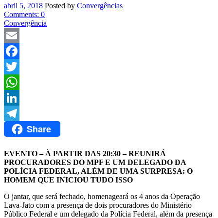
abril
5,
2018
Posted by
Convergências
Comments:
0
Convergência
Email
Facebook
Twitter
WhatsApp
LinkedIn
Share
Telegram
EVENTO – À PARTIR DAS 20:30 – REUNIRÁ
PROCURADORES DO MPF E UM DELEGADO DA
POLÍCIA FEDERAL, ALÉM DE UMA SURPRESA: O
HOMEM QUE INICIOU TUDO ISSO
O jantar, que será fechado, homenageará os 4 anos da Operação
Lava-Jato com a presença de dois procuradores do Ministério
Público Federal e um delegado da Polícia Federal, além da presença