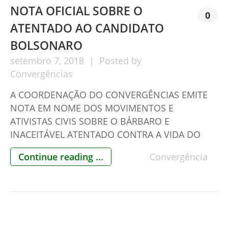
NOTA OFICIAL SOBRE O
0
ATENTADO AO CANDIDATO
BOLSONARO
setembro
7,
2018
Posted by
Convergências
A COORDENAÇÃO DO CONVERGÊNCIAS EMITE
NOTA EM NOME DOS MOVIMENTOS E
ATIVISTAS CIVIS SOBRE O BÁRBARO E
INACEITÁVEL ATENTADO CONTRA A VIDA DO
CANDIDATO À PRESIDÊNCIA DA REPÚBLICA JAIR
Continue reading ...
Convergência
BOLSONARO. NOTA OFICIAL Todos os
movimentos e ativistas civis, com milhões de
seguidores nas redes sociais, em coalizão no
Convergências, lamentam e repudiam o insano
[…]