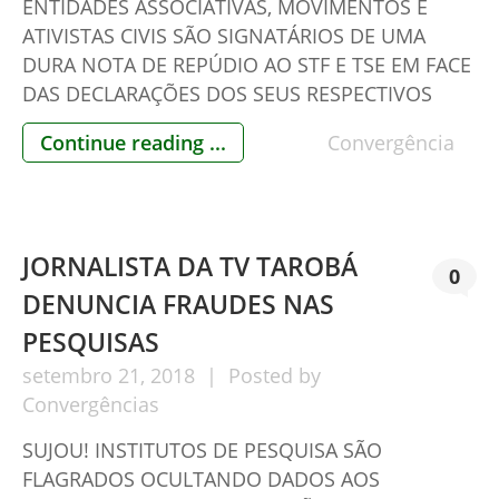
ENTIDADES ASSOCIATIVAS, MOVIMENTOS E
ATIVISTAS CIVIS SÃO SIGNATÁRIOS DE UMA
DURA NOTA DE REPÚDIO AO STF E TSE EM FACE
DAS DECLARAÇÕES DOS SEUS RESPECTIVOS
PRESIDENTES DESQUALIFICANDO A
Continue reading ...
Convergência
DESCONFIANÇA SOBRE AS URNAS
ELETRÔNICAS. A NOTA CHAMA A ATENÇÃO PARA
O DESCUMPRIMENTO DE PRECEITO
CONSTITUCIONAL E O CRIME CONTRA A
JORNALISTA DA TV TAROBÁ
DEMOCRACIA. ELEIÇÕES PODEM SE TORNAR
0
ILEGÍTIMAS! […]
DENUNCIA FRAUDES NAS
PESQUISAS
setembro
21,
2018
Posted by
Convergências
SUJOU! INSTITUTOS DE PESQUISA SÃO
FLAGRADOS OCULTANDO DADOS AOS