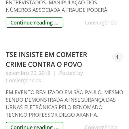
ENTREVISTADOS. MANIPULAÇÃO DOS
NÚMEROS ASSOCIADA À FRAUDE PODERÁ
BENEFICIAR O PT NO SEGUNDO TURNO Veja o
Continue reading ...
Convergência
comentário do jornalista Paulo Martins sobre o
fato e as urnas eletrônicas:
https://youtu.be/_VRD9OwVfgk
TSE INSISTE EM COMETER
1
CRIME CONTRA O POVO
setembro
20,
2018
Posted by
Convergências
EM EVENTO REALIZADO EM SÃO PAULO, MESMO
SENDO DEMONSTRADA A INSEGURANÇA DAS
URNAS ELETRÔNICAS PELO RENOMADO
TÉCNICO PROFESSOR DIEGO ARANHA,
MEMBROS DO TSE APENAS AFIRMAM QUE “NÃO
Continue reading ...
Convergência