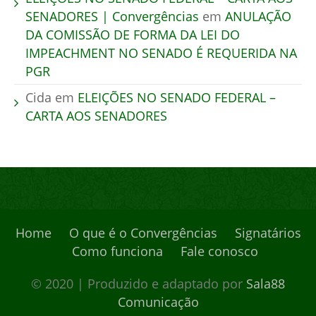
SENADORES | Convergências
em
ANULAÇÃO
DA COMISSÃO DE FORMA DA LEI DO
IMPEACHMENT NO SENADO É REQUERIDA NA
PGR
Cida
em
ELEIÇÕES NO SENADO FEDERAL –
CARTA AOS SENADORES
Home
O que é o Convergências
Signatários
Como funciona
Fale conosco
© 2020 | Produzido e adaptado por
Sala88
Comunicação