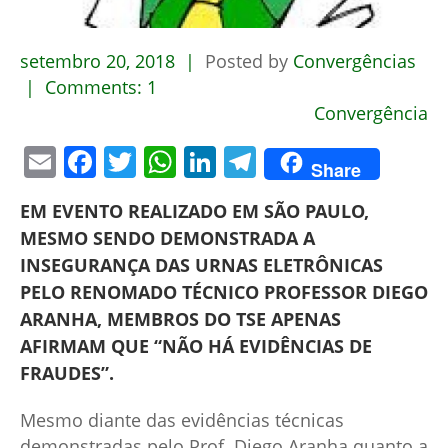
setembro
20,
2018
Posted by
Convergências
Comments:
1
Convergência
Email
Facebook
Twitter
WhatsApp
LinkedIn
Telegram
Share
EM EVENTO REALIZADO EM SÃO PAULO,
MESMO SENDO DEMONSTRADA A
INSEGURANÇA DAS URNAS ELETRÔNICAS
PELO RENOMADO TÉCNICO PROFESSOR DIEGO
ARANHA, MEMBROS DO TSE APENAS
AFIRMAM QUE “NÃO HÁ EVIDÊNCIAS DE
FRAUDES”.
Mesmo diante das evidências técnicas
demonstradas pelo Prof. Diego Aranha quanto a