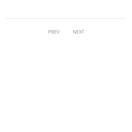
PREV
NEXT
Deixe uma resposta