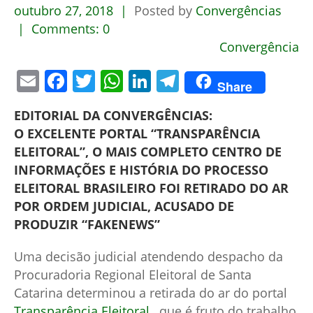
outubro
27,
2018
Posted by
Convergências
Comments:
0
Convergência
Email
Facebook
Twitter
WhatsApp
LinkedIn
Telegram
Share
EDITORIAL DA CONVERGÊNCIAS:
O EXCELENTE PORTAL “TRANSPARÊNCIA
ELEITORAL”, O MAIS COMPLETO CENTRO DE
INFORMAÇÕES E HISTÓRIA DO PROCESSO
ELEITORAL BRASILEIRO FOI RETIRADO DO AR
POR ORDEM JUDICIAL, ACUSADO DE
PRODUZIR “FAKENEWS”
Uma decisão judicial atendendo despacho da
Procuradoria Regional Eleitoral de Santa
Catarina determinou a retirada do ar do portal
Transparência Eleitoral
, que é fruto do trabalho