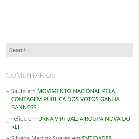
Esse site utiliza o Akismet para reduzir spam.
Aprenda como seus dados de comentários são
processados
.
COMENTÁRIOS
Saulo
em
MOVIMENTO NACIONAL PELA
CONTAGEM PÚBLICA DOS VOTOS GANHA
BANNERS
Felipe
em
URNA VIRTUAL: A ROUPA NOVA DO
REI
Silvana Martins Soares
em
ENTIDADES