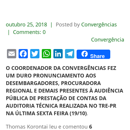
outubro
25,
2018
Posted by
Convergências
Comments:
0
Convergência
Email
Facebook
Twitter
WhatsApp
LinkedIn
Telegram
Share
O COORDENADOR DA CONVERGÊNCIAS FEZ
UM DURO PRONUNCIAMENTO AOS
DESEMBARGADORES, PROCURADORA
REGIONAL E DEMAIS PRESENTES À AUDIÊNCIA
PÚBLICA DE PRESTAÇÃO DE CONTAS DA
AUDITORIA TÉCNICA REALIZADA NO TRE-PR
NA ÚLTIMA SEXTA FEIRA (19/10)
.
Thomas Korontai leu e comentou
6