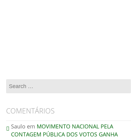
Esse site utiliza o Akismet para reduzir spam.
Aprenda como seus dados de comentários são
processados
.
COMENTÁRIOS
Saulo
em
MOVIMENTO NACIONAL PELA
CONTAGEM PÚBLICA DOS VOTOS GANHA