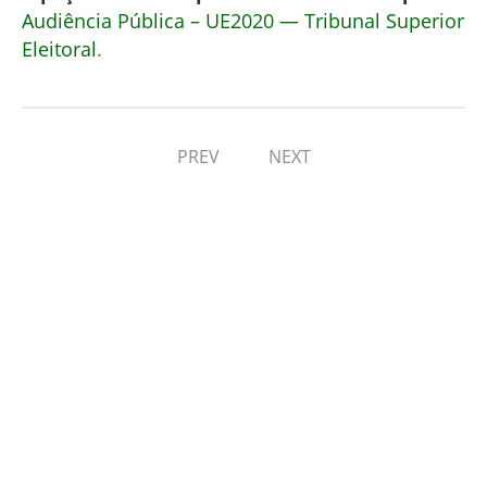
Audiência Pública – UE2020 — Tribunal Superior
Eleitoral
.
PREV
NEXT
Comments (1)
António
Somente o ranger das metálicas
lagartas subindo a rampa resolverão
esta questão!
REPLY
↓