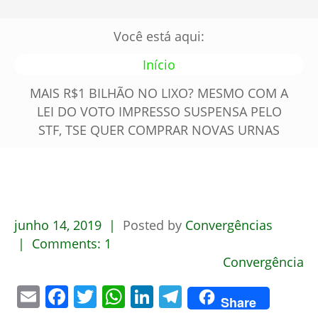
Você está aqui:
Início
MAIS R$1 BILHÃO NO LIXO? MESMO COM A
LEI DO VOTO IMPRESSO SUSPENSA PELO
STF, TSE QUER COMPRAR NOVAS URNAS
junho
14,
2019
Posted by
Convergências
Comments:
1
Convergência
Email
Facebook
Twitter
WhatsApp
LinkedIn
Telegram
Share