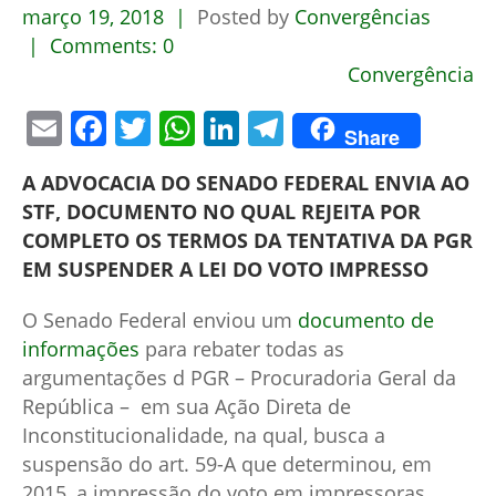
março
19,
2018
Posted by
Convergências
Comments:
0
Convergência
Email
Facebook
Twitter
WhatsApp
LinkedIn
Telegram
Share
A ADVOCACIA DO SENADO FEDERAL ENVIA AO
STF, DOCUMENTO NO QUAL REJEITA POR
COMPLETO OS TERMOS DA TENTATIVA DA PGR
EM SUSPENDER A LEI DO VOTO IMPRESSO
O Senado Federal enviou um
documento de
informações
para rebater todas as
argumentações d PGR – Procuradoria Geral da
República – em sua Ação Direta de
Inconstitucionalidade, na qual, busca a
suspensão do art. 59-A que determinou, em
2015, a impressão do voto em impressoras